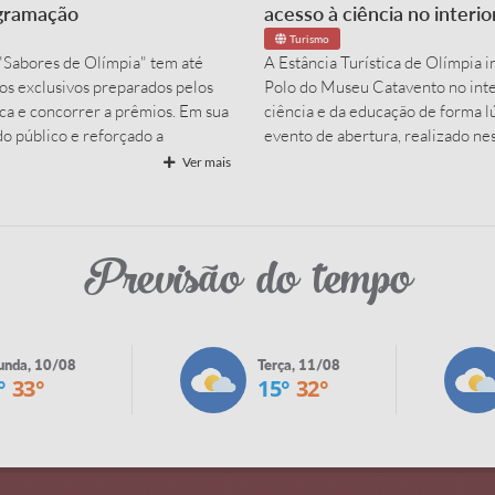
ogramação
acesso à ciência no interio
Turismo
"Sabores de Olímpia" tem até
A Estância Turística de Olímpia i
atos exclusivos preparados pelos
Polo do Museu Catavento no inter
ica e concorrer a prêmios. Em sua
ciência e da educação de forma lú
do público e reforçado a
evento de abertura, realizado ne
 turísticos da Estância Turística
autoridades, representantes de in
Ver mais
.
realização da Prefeitura de Olímp
Previsão do tempo
unda, 10/08
Terça, 11/08
°
33°
15°
32°