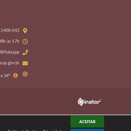
: 15400-043
08h às 17h
4 Whatsapp
.sp.gov.br
ax 34º
D
ACEITAR
o
m