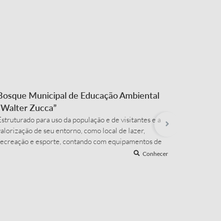
Bosque Municipal de Educação Ambiental
Game P
“Walter Zucca”
Parque ar
é garanti
struturado para uso da população e de visitantes e a
grande va
alorização de seu entorno, como local de lazer,
fliperama
recreação e esporte, contando com equipamentos de
Um ambien
cademia ao ar livre, playground, pista de ciclismo,
Conhecer
reunir am
calçada para cooper, iluminação e paisagismo. Horário
Diariamen
de Funcionamento: Visitação livre Como chegar: R.
iógenes Brêda, 1099 – Jd. Glória ...