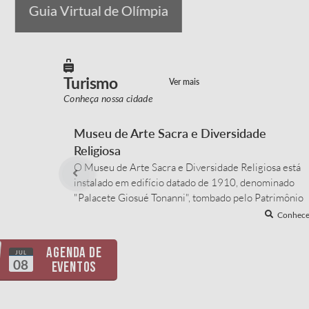
Guia Virtual de Olímpia
Turismo
Ver mais
Conheça nossa cidade
Museu de Arte Sacra e Diversidade
Religiosa
O Museu de Arte Sacra e Diversidade Religiosa está
instalado em edifício datado de 1910, denominado
"Palacete Giosué Tonanni", tombado pelo Patrimônio
Histórico Municipal. Inaugurado em 17 de dezembro
Conhece
de 2020. O acervo do Museu é composto por arte
popular, esculturas, réplicas de obras de artistas
Agenda de
JUL
brasileiros consagrados, objetos de devoção pessoal,...
08
Eventos