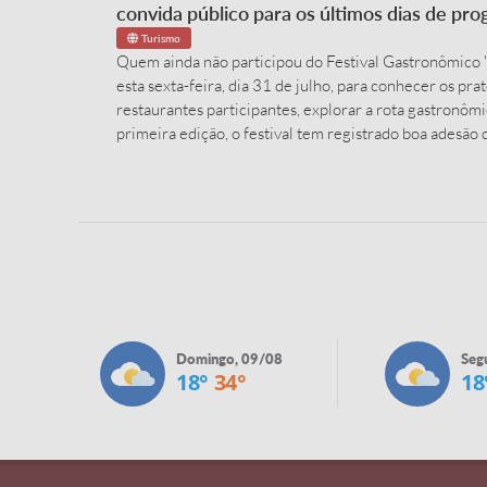
convida público para os últimos dias de pr
Turismo
Quem ainda não participou do Festival Gastronômico 
esta sexta-feira, dia 31 de julho, para conhecer os pr
restaurantes participantes, explorar a rota gastronôm
primeira edição, o festival tem registrado boa adesão 
valorização da gastronomia local como um dos atrativos
de Olímpia. Até o momento, o evento contabiliza 305..
Domingo, 09/08
Seg
18°
34°
18