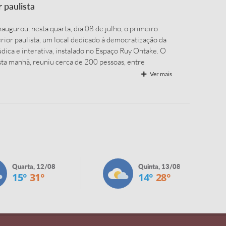
r paulista
naugurou, nesta quarta, dia 08 de julho, o primeiro
ior paulista, um local dedicado à democratização da
dica e interativa, instalado no Espaço Ruy Ohtake. O
sta manhã, reuniu cerca de 200 pessoas, entre
stituições parceiras e convidados. A iniciativa, uma
Ver mais
ia em parceria com a...
Quarta, 12/08
Quinta, 13/08
15°
31°
14°
28°