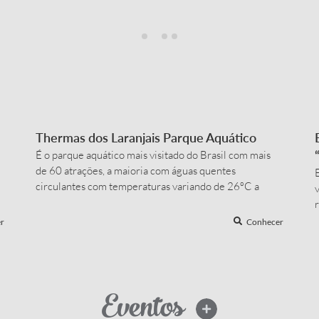
Thermas dos Laranjais Parque Aquático
É o parque aquático mais visitado do Brasil com mais
de 60 atrações, a maioria com águas quentes
E
circulantes com temperaturas variando de 26ºC a
v
38ºC. Muitas de suas atrações são exclusivas e
patenteadas, abrangendo desde complexos de
a
r
Conhecer
toboáguas até uma piscina de surf 180º, além de praias
com ondas e um rio lente e um mini zoológico.
Destacam-se também a...
D
Eventos
VER MAIS