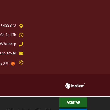
: 15400-043
08h às 17h
4 Whatsapp
.sp.gov.br
ax 32º
S
ACEITAR
á
b