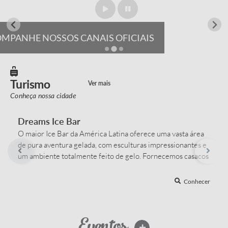
ACOMPANHE NOSSOS CANAIS OFICIAIS
Turismo
Ver mais
Conheça nossa cidade
Dreams Ice Bar
O maior Ice Bar da América Latina oferece uma vasta área
de pura aventura gelada, com esculturas impressionantes e
um ambiente totalmente feito de gelo. Fornecemos casacos
e luvas especiais para que você possa aproveitar essa
experiência congelante com conforto. Cada detalhe do bar,
Conhecer
formado por incríveis toneladas de puro gelo cristalino, foi
pensado para...
Eventos