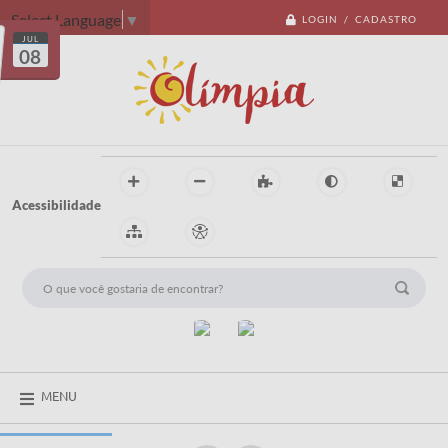
Select Language
▼
LOGIN / CADASTRO
JUL
08
Acessibilidade
MENU