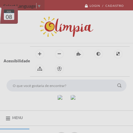
Select Language
▼
LOGIN / CADASTRO
JUL
08
Acessibilidade
MENU