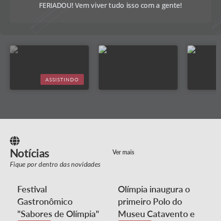
FERIADOU! Vem viver tudo isso com a gente!
05/09/2026 - 19:00
05/09/2026 - 23:59
ASSISTINDO
Notícias
Ver mais
Fique por dentro das novidades
Festival
Olímpia inaugura o
Gastronômico
primeiro Polo do
"Sabores de Olímpia"
Museu Catavento e