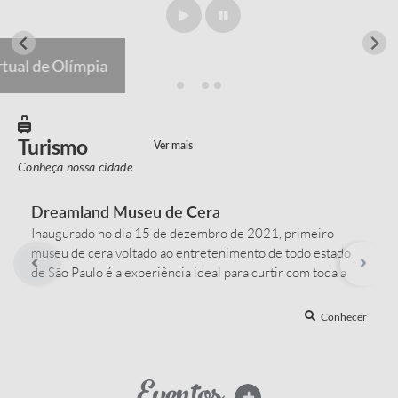
Guia Virtual de Olímpia
Turismo
Ver mais
Conheça nossa cidade
Dreamland Museu de Cera
Inaugurado no dia 15 de dezembro de 2021, primeiro
museu de cera voltado ao entretenimento de todo estado
de São Paulo é a experiência ideal para curtir com toda a
família. O espaço conta com mais de 30 cenários e 70
personagens, em tamanho real, de super heróis a rock stars,
Conhecer
da Rainha da Inglaterra aos ídolos dos filmes e séries mais
bombados do mundo....
Eventos