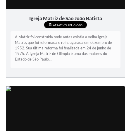
Igreja Matriz de São João Batista
ATRATIVO RELIGIOSO
A Matriz foi construída onde antes existia a velha Igreja
Matriz, que foi reformada e reinaugurada em dezembro de
1952. Sua última reforma foi finalizada em 24 de junho de
1975. A Igreja Matriz de Olímpia é uma das maiores do
Estado de São Paulo,...