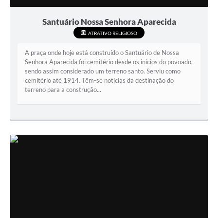
Santuário Nossa Senhora Aparecida
ATRATIVO RELIGIOSO
A praça onde hoje está construído o Santuário de Nossa
Senhora Aparecida foi cemitério desde os inícios do povoado,
sendo assim considerado um terreno santo. Serviu como
cemitério até 1914. Têm-se notícias da destinação do
terreno para a construção...