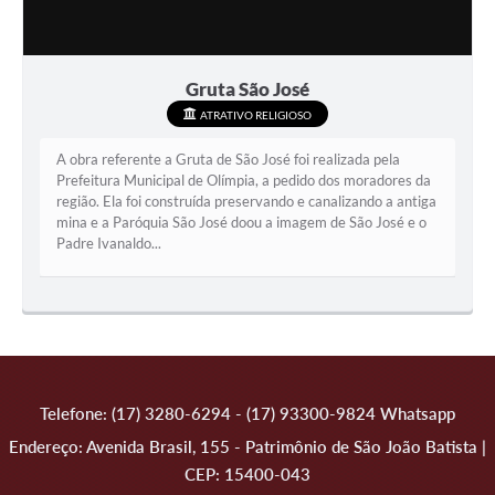
Gruta São José
ATRATIVO RELIGIOSO
A obra referente a Gruta de São José foi realizada pela
Prefeitura Municipal de Olímpia, a pedido dos moradores da
região. Ela foi construída preservando e canalizando a antiga
mina e a Paróquia São José doou a imagem de São José e o
Padre Ivanaldo...
Telefone: (17) 3280-6294 - (17) 93300-9824 Whatsapp
Endereço: Avenida Brasil, 155 - Patrimônio de São João Batista |
CEP: 15400-043