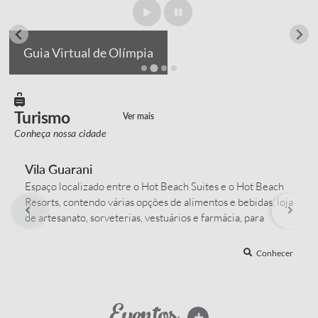
Guia Virtual de Olímpia
Turismo
Ver mais
Conheça nossa cidade
Vila Guarani
Espaço localizado entre o Hot Beach Suites e o Hot Beach
Resorts, contendo várias opções de alimentos e bebidas, loja
de artesanato, sorveterias, vestuários e farmácia, para
atendimentos dos hóspedes internos dos resorts e público
externo. Possui também uma ampla área kids com vários
Conhecer
brinquedos para as crianças, com destaques para o Vixi e o
Carrossel...
Eventos