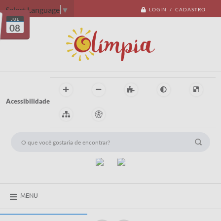
Select Language
▼
LOGIN / CADASTRO
JUL
08
Acessibilidade
MENU