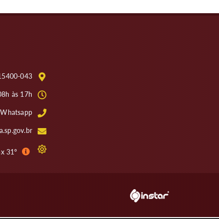
: 15400-043
08h às 17h
4 Whatsapp
.sp.gov.br
ax 31º