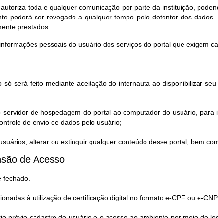
 autoriza toda e qualquer comunicação por parte da instituição, pod
te poderá ser revogado a qualquer tempo pelo detentor dos dados. 
mente prestados.
informações pessoais do usuário dos serviços do portal que exigem c
 só será feito mediante aceitação do internauta ao disponibilizar s
o servidor de hospedagem do portal ao computador do usuário, para i
ntrole de envio de dados pelo usuário;
uários, alterar ou extinguir qualquer conteúdo desse portal, bem co
são de Acesso​
e fechado.
cionadas à utilização de certificação digital no formato e-CPF ou e-CNP
rio prévio cadastro do usuário e o acesso ao ambiente por meio de l