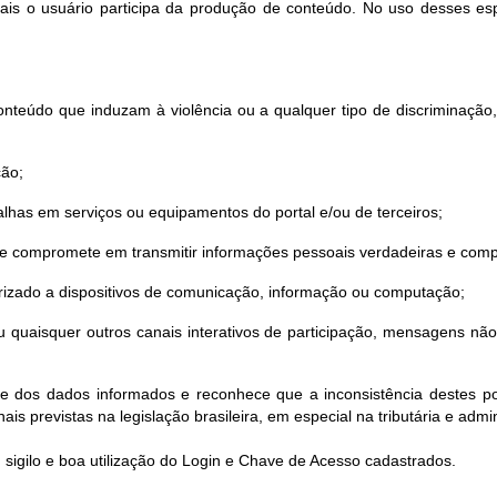
quais o usuário participa da produção de conteúdo. No uso desses es
nteúdo que induzam à violência ou a qualquer tipo de discriminação, sej
ção;
lhas em serviços ou equipamentos do portal e/ou de terceiros;
 se compromete em transmitir informações pessoais verdadeiras e comp
torizado a dispositivos de comunicação, informação ou computação;
o ou quaisquer outros canais interativos de participação, mensagens n
de dos dados informados e reconhece que a inconsistência destes pod
ais previstas na legislação brasileira, em especial na tributária e admin
 sigilo e boa utilização do Login e Chave de Acesso cadastrados.