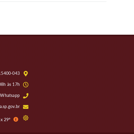
: 15400-043
08h às 17h
4 Whatsapp
.sp.gov.br
ax 29º