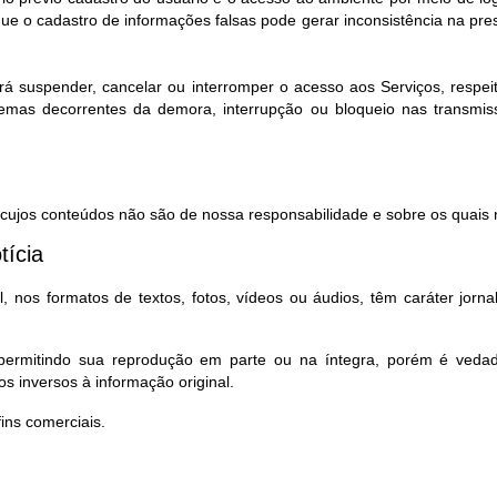
e o cadastro de informações falsas pode gerar inconsistência na pr
rá suspender, cancelar ou interromper o acesso aos Serviços, respeita
lemas decorrentes da demora, interrupção ou bloqueio nas transmi
, cujos conteúdos não são de nossa responsabilidade e sobre os quais n
tícia
 nos formatos de textos, fotos, vídeos ou áudios, têm caráter jorna
, permitindo sua reprodução em parte ou na íntegra, porém é ved
s inversos à informação original.
ns comerciais.