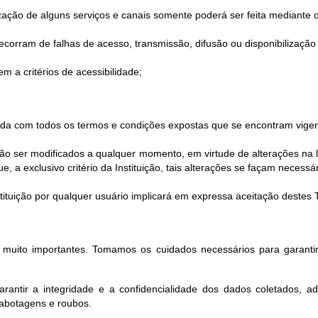
ilização de alguns serviços e canais somente poderá ser feita mediante o
corram de falhas de acesso, transmissão, difusão ou disponibilização 
m a critérios de acessibilidade;
corda com todos os termos e condições expostas que se encontram vigen
 ser modificados a qualquer momento, em virtude de alterações na le
 a exclusivo critério da Instituição, tais alterações se façam necessár
Instituição por qualquer usuário implicará em expressa aceitação deste
o muito importantes. Tomamos os cuidados necessários para garantir
rantir a integridade e a confidencialidade dos dados coletados, a
sabotagens e roubos.