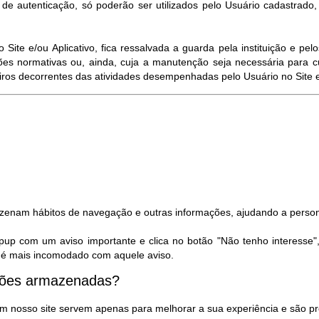
e autenticação, só poderão ser utilizados pelo Usuário cadastrado
ite e/ou Aplicativo, fica ressalvada a guarda pela instituição e p
es normativas ou, ainda, cuja a manutenção seja necessária para c
eiros decorrentes das atividades desempenhadas pelo Usuário no Site e/
azenam hábitos de navegação e outras informações, ajudando a person
pup com um aviso importante e clica no botão "Não tenho interesse"
ão é mais incomodado com aquele aviso.
ações armazenadas?
m nosso site servem apenas para melhorar a sua experiência e são pr