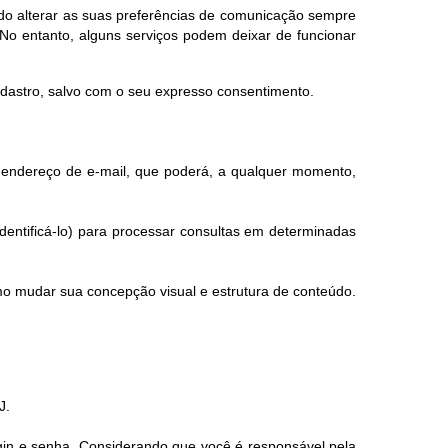
endo alterar as suas preferências de comunicação sempre
No entanto, alguns serviços podem deixar de funcionar
adastro, salvo com o seu expresso consentimento.
eu endereço de e-mail, que poderá, a qualquer momento,
dentificá-lo) para processar consultas em determinadas
mo mudar sua concepção visual e estrutura de conteúdo.
J.
ogin e senha. Considerando que você é responsável pela