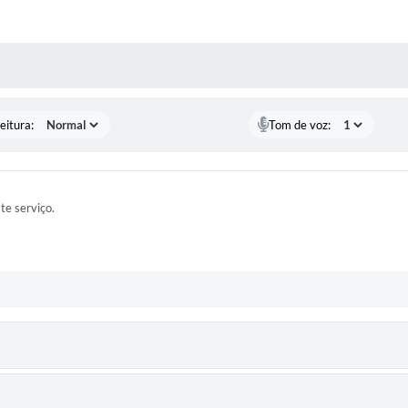
 MÍDIAS
eitura:
Tom de voz:
ste serviço.