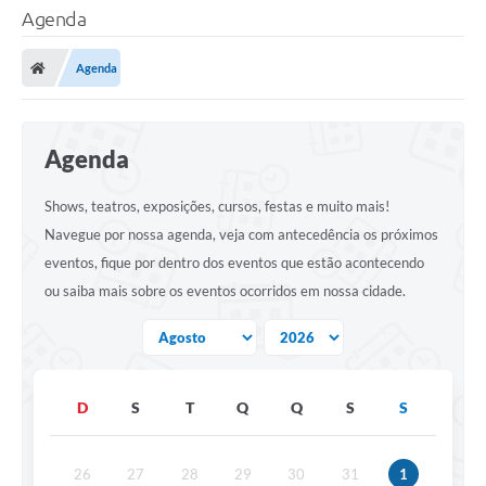
Agenda
Agenda
Agenda
Shows, teatros, exposições, cursos, festas e muito mais!
Navegue por nossa agenda, veja com antecedência os próximos
eventos, fique por dentro dos eventos que estão acontecendo
ou saiba mais sobre os eventos ocorridos em nossa cidade.
D
S
T
Q
Q
S
S
26
27
28
29
30
31
1