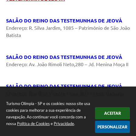
SALÃO DO REINO DAS TESTEMUNHAS DE JEOVÁ
Endereço: R. Silva Jardim, 1085 – Patrimônio de São João
Batista
SALÃO DO REINO DAS TESTEMUNHAS DE JEOVÁ
Endereço: Av. João Rimoli Neto,280 – Jd. Menina Moça II
SALÃO DO REINO DAS TESTEMUNHAS DE JEOVÁ
Endereço: Rua Brás Vicente Mora, 807 – Distr. Baguaçu
Turismo Olímpia - SP e os cookies: nosso site usa
cookies para melhorar a sua experiência de
ACEITAR
navegação. Ao continuar você concorda com a
UMBANDA
nossa
Política de Cookies
e
Privacidade
.
PERSONALIZAR