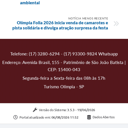
ambiental
NOTÍCIA MENOS RECENTE
Olímpia Folia 2026 inicia venda de camarotes e
pista solidária e divulga atração surpresa da festa
Telefone: (17) 3280-6294 - (17) 93300-9824 Whatsapp
Endereço: Avenida Brasil, 155 - Patrimônio de São João Batista |
CEP: 15400-043
Segunda-feira a Sexta-feira das 08h às 17h
Turismo Olímpia - SP
Versão do Sistema:
3.5.3 - 19/06/2026
Portal atualizado em:
06/08/2026 11:52
Dados Abertos