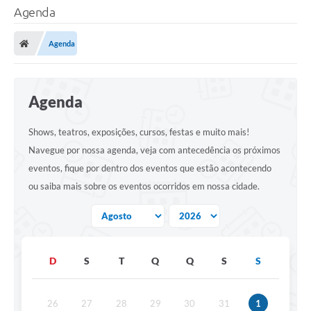
Agenda
Agenda
Agenda
Shows, teatros, exposições, cursos, festas e muito mais!
Navegue por nossa agenda, veja com antecedência os próximos
eventos, fique por dentro dos eventos que estão acontecendo
ou saiba mais sobre os eventos ocorridos em nossa cidade.
D
S
T
Q
Q
S
S
26
27
28
29
30
31
1