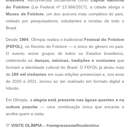
brasileira
. Reconhecida oficialmente como
Capital Nacional
do Folclore
(Lei Federal nº 13.566/2017), a cidade abriga o
Museu de Folclore
, um dos acervos mais completos do país,
visitado por pesquisadores, estudantes e turistas de todo o
Brasil.
Desde
1964
, Olímpia realiza o tradicional
Festival do Folclore
(FEFOL)
, no Recinto do Folclore — o único do gênero no país.
O evento reúne grupos de todos os Estados brasileiros,
celebrando as
danças, músicas, tradições e costumes
que
formam a identidade cultural do Brasil. O FEFOL já atraiu mais
de
160 mil visitantes
em suas edições presenciais e, nos anos
de 2020 e 2021, inovou ao ser realizado em formato digital e
híbrido.
Em Olímpia, a
alegria está presente nas águas quentes e na
cultura popular
— uma combinação única que encanta e
acolhe quem a visita.
💛
VISITE OLÍMPIA – #sempreseumelhordestino