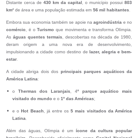
Distante cerca de
430 km da capital
, o município possui
803
km²
de área e uma população estimada em
56 mil habitantes
.
Embora sua economia também se apoie na
agroindústria
e no
comércio
, é o
Turismo
que movimenta e transforma Olímpia.
As
águas quentes termais
, descobertas na década de 1980,
deram origem a uma nova era de desenvolvimento,
impulsionando a cidade como destino de
lazer, alegria e bem-
estar
.
A cidade abriga dois dos
principais parques aquáticos da
América Latina
:
o
Thermas dos Laranjais
, 4
º parque aquático mais
visitado do mundo
e o
1º das Américas
;
e o
Hot Beach
, já entre os
5 mais visitados da América
Latina
.
Além das águas, Olímpia é um
ícone da cultura popular