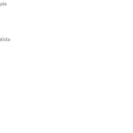
mpia
tista