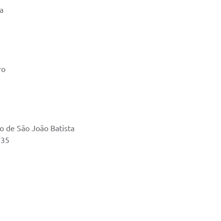
a
ro
o de São João Batista
535